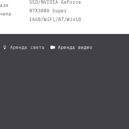
SSD/NVIDIA GeForce
базе
RTX3080 Super
 чипа
16GB/WiFi/BT/Win10
Аренда света
Аренда видео


рансляция). RentAll.Kz предоставляют комплексные решения
Также компания предоставляет видеомикшеры и медиа-серверы
ую работу их видеоинженеров.
 с камер.
зированные компании по аренде проекторов.