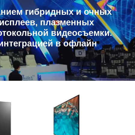
анием гибридных и очных
исплеев, плазменных
отокольной видеосъемки.
интеграцией в офлайн