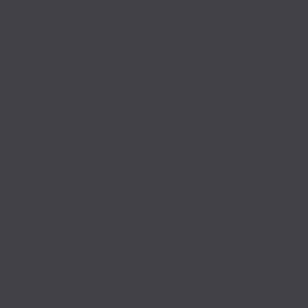
годных условий, гарантируя видимость контента при прямом
— от компактных 42" до внушительных 85" дюймов. Все
и, которая включает:
оприятия до глобальных масштабов.
точке Казахстана.
она.
я изучить предложения нескольких компаний и сравнить
ля мероприятий, другие - на фото и видеотехнике для