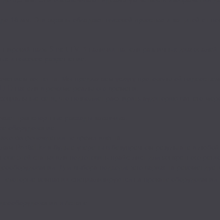
до 16 мм. Эти экраны обладают высокой яркостью и защитой от по
 широкий парк Smart TV. В наличии панели различных диагоналей 
ых и высокое разрешение.
ражением контента. Мы предлагаем услугу протокольной видеосъемк
 LED-панели в режиме реального времени.
социальные сети, что позволяет расширить аудиторию вашего мер
жает транспортные расходы заказчика.
ое оборудование.
кого сопровождения во время ивента.
 Rentall.kz и будьте уверены в безупречном результате в любой 
нове этой статьи или подготовить прайс-лист для конкретного реги
идеооборудования. Для выбора подходящего варианта рекомендуетс
 Некоторые компании специализируются на прокате оборудования д
идеооборудования в Астане: