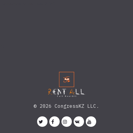
я подкастов по данным 2ГИС.
ИС.
© 2026 CongressKZ LLC.




