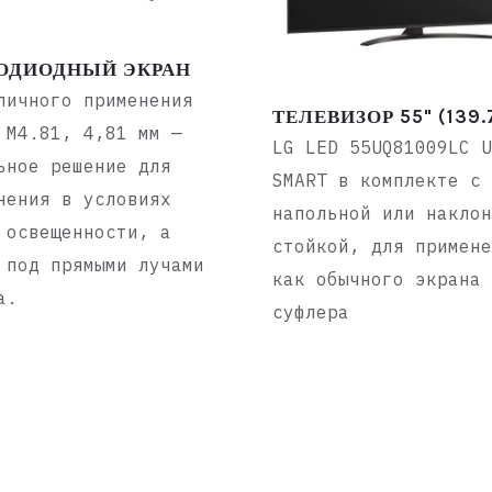
ОДИОДНЫЙ ЭКРАН
личного применения
ТЕЛЕВИЗОР 55" (139
 M4.81, 4,81 мм —
LG LED 55UQ81009LC 
ьное решение для
SMART в комплекте с
нения в условиях
напольной или накло
 освещенности, а
стойкой, для примен
 под прямыми лучами
как обычного экрана
а.
суфлера