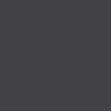
ертными мероприятиями заключается в их целях: для бизнеса важ
я) для чтения мелкого текста презентаций. Часто используются п
способные «переспорить» сценический свет и пиротехнику.
айдов. Часто применяются PTZ-камеры (дистанционно управляемые
нах и рельсах для передачи драйва и эмоций артиста.
лючения удаленных участников и интерактивные доски.
рует видеоряд с музыкой и световыми эффектами по тайм-коду.
 по всему Казахстану
нт — это не просто дополнение, а фундамент успеха. Компания Re
ятий любого масштаба по всей Республике Казахстан.
й оперативно обслуживать ключевые регионы страны:
, Семей и Усть-Каменогорск.
и и условия освещения:
 до 3,9 мм. Они обеспечивают идеальную четкость изображения да