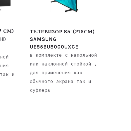
.7 СМ)
ТЕЛЕВИЗОР 85"(216СМ)
UHD
SAMSUNG
UE85BU8000UXCE
в комплекте с напольной
нной
или наклонной стойкой ,
ения
для применения как
 так и
обычного экрана так и
суфлера