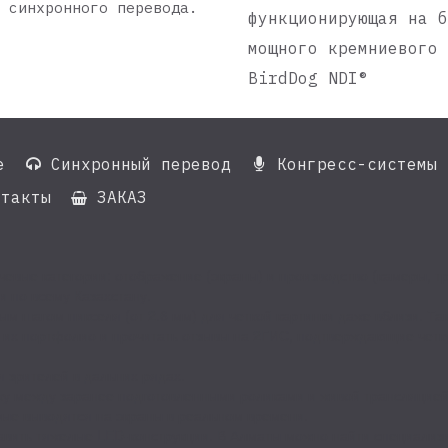
 синхронного перевода.
функционирующая на 
мощного кремниевого
BirdDog NDI®
е
Синхронный перевод
Конгресс-системы


такты
ЗАКАЗ

евые категории: отображение (экраны) и производство (камеры, т
и по всему Казахстану.
ым шагом пикселя (от 2.6 мм) для четкой картинки даже вблизи. 
 их портфолио и прочитать отзывы на 2ГИС, подтверждающие четк
 зрителей в дальних рядах.
ку между заранее подготовленными роликами и живой трансляцией
рые выводятся на экраны в реальном времени.
тавить тяжелые LED-конструкции. В Алматы можно найти специали