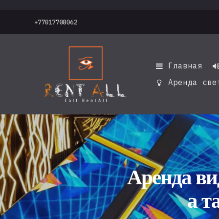
+77017708062
Главная

Аренда све

Аренда ви
а т