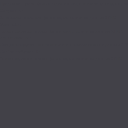
Предлагает прокат фото и видеотехники, а также услуги студии дл
Congress.kz :
Занимается прокатом фото и видеотехники по данным 2ГИС.
Summit.kz :
Также предлагает прокат фото и видеотехники по данным 2ГИС.
ArtLabStudio.kz :
Специализируется на прокате фото и видеотехники по данным 2Г
ConferenceSystem.Kz :
Также предлагает прокат фото и видеотехники по данным 2ГИС.