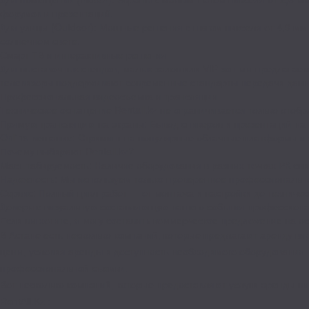
форумов и презентаций.
Для улицы (Outdoor): Мощные решения с шагом пикселя от 4,9 мм 
солнечном свете.
Смарт ТВ и интерактивные решения
Для выставочных стендов, малых залов или VIP-зон мы предлагаем
телевизоры поддерживают современные стандарты передачи данн
Профессиональная видеосъемка и трансляции
Техническое оснащение Rentall.kz не ограничивается только отоб
Прямую трансляцию на экраны: Вывод спикеров и презентаций на
Online-вещание: Стриминг на популярные облачные платформы и 
Почему выбирают Rentall.kz?
Масштабируемость: Наличие оборудования в разных точках РК сни
Надежность: Мы используем только проверенное профессиональн
Сервис: Полный цикл работ — от монтажа и настройки до техничес
Доверьте визуальную составляющую вашего события профессионалам
Если вы хотите, я могу составить коммерческое предложение на ос
В Астане есть несколько компаний, которые предлагают аренду в
цены, условия аренды и доступность необходимого оборудования.
профессиональной съемки.
Вот несколько компаний, которые предоставляют услуги аренды в
RentAll.Kz :