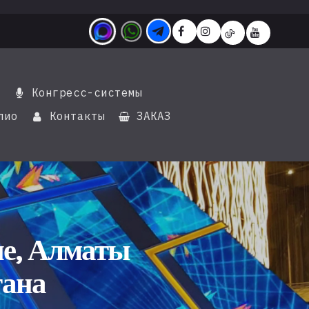






д
Конгресс-системы

лио
Контакты
ЗАКАЗ


не, Алматы
тана