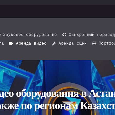
Звуковое оборудование
Синхронный перево


та
Аренда видео
Аренда сцен
Портфо



део оборудования в Аста
акже по регионам Казахс