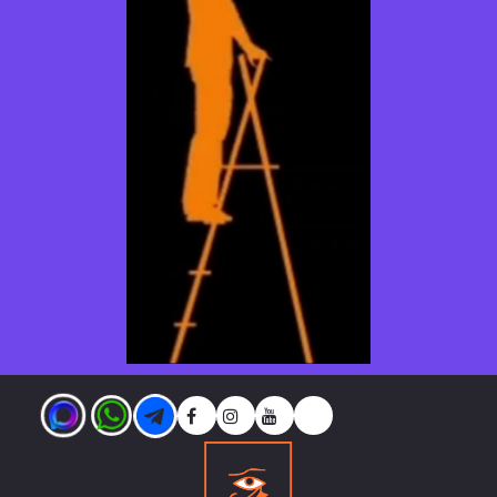





