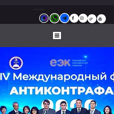
+77017708062





