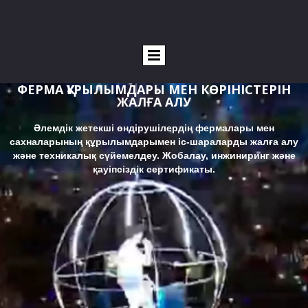
ФЕРМА ҚҰРЫЛЫМДАРЫ МЕН КӨРІНІСТЕРІН
ЖАЛҒА АЛУ
Әлемдік жетекші өндірушілердің фермалары мен
сахналарының құрылымдарымен іс-шараларды жалға алу
және техникалық сүйемелдеу. Жобалау, инжиниринг және
қауіпсіздік сертификаты.