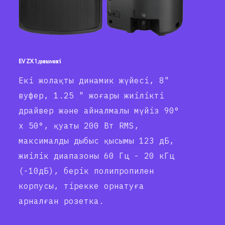
EV ZX 1 динамигі
Екі жолақты динамик жүйесі, 8"
вуфер, 1.25 " жоғары жиілікті
драйвер және айналмалы мүйіз 90°
x 50°, қуаты 200 Вт RMS,
максималды дыбыс қысымы 123 дБ,
жиілік диапазоны 60 Гц - 20 кГц
(-10дБ), берік полипропилен
корпусы, тірекке орнатуға
арналған розетка.