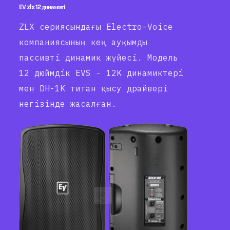
EV zlx 12 динамигі
ZLX сериясындағы Electro-Voice
компаниясының кең ауқымды
пассивті динамик жүйесі. Модель
12 дюймдік EVS - 12K динамиктері
мен DH-1K титан қысу драйвері
негізінде жасалған.