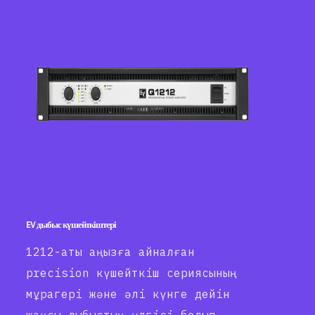
EV дыбыс күшейткіштері
1212-аты аңызға айналған
precision күшейткіш сериясының
мұрагері және әлі күнге дейін
жақсы дыбыстың үлгісі болып