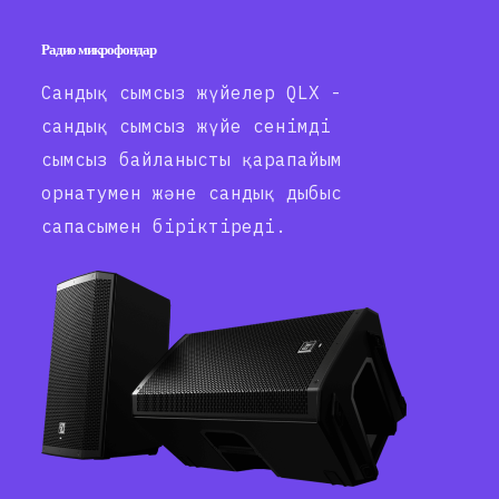
Радио микрофондар
Сандық сымсыз жүйелер QLX -
сандық сымсыз жүйе сенімді
сымсыз байланысты қарапайым
орнатумен және сандық дыбыс
сапасымен біріктіреді.