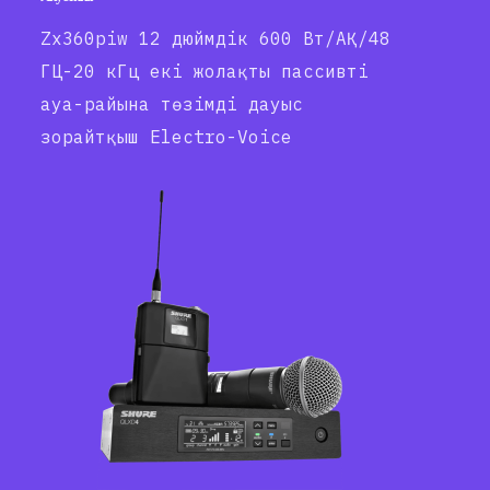
Zx360piw 12 дюймдік 600 Вт/АҚ/48
ГЦ-20 кГц екі жолақты пассивті
ауа-райына төзімді дауыс
зорайтқыш Electro-Voice