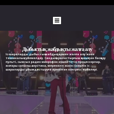
Дыбыстық жабдықты жалға алу
Іс-шараларды дыбыстық жабдықтармен жалға алу және
техникалық сүйемелдеу. Сандық араластырғыш қашықтан басқару
пульті, сымсыз радио микрофон күшейтетін процессорлар,
жоғары сапалы акустика, мерекелік және іскерлік іс -
шараларды ұйымдастыруға арналған конгресс жүйелері.