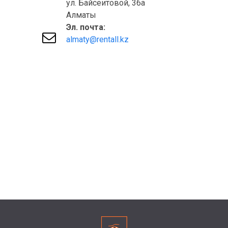
ул. Байсеитовой, 36а
Алматы
Эл. почта:

almaty@rentall.kz