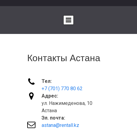
Контакты Астана

Тел:
+7 (701) 770 80 62

Адрес:
ул. Нажимеденова, 10
Астана
Эл. почта:

astana@rentall.kz