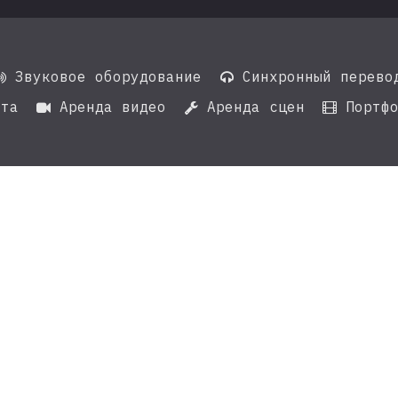
Звуковое оборудование
Синхронный перево


та
Аренда видео
Аренда сцен
Портфо


