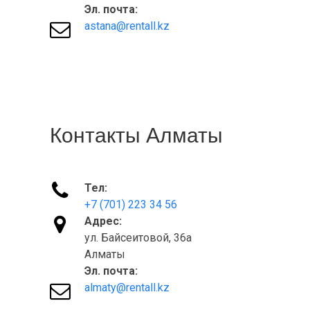
Эл. почта:

astana@rentall.kz
Контакты Алматы

Тел:
+7 (701) 223 34 56

Адрес:
ул. Байсеитовой, 36а
Алматы
Эл. почта:

almaty@rentall.kz