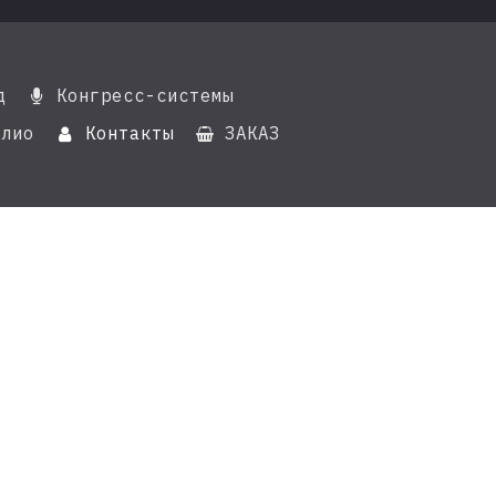
д
Конгресс-системы

лио
Контакты
ЗАКАЗ

