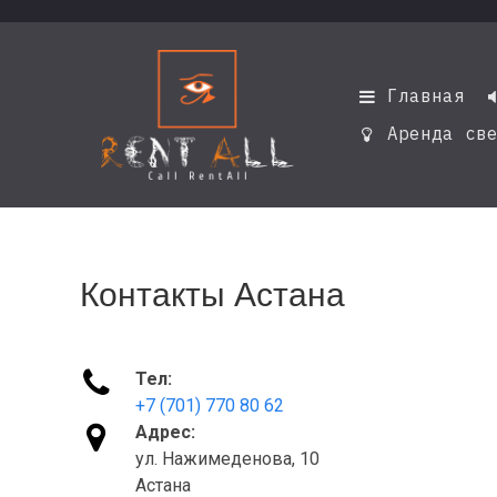
Главная

Аренда све

Контакты Астана

Тел:
+7 (701) 770 80 62

Адрес:
ул. Нажимеденова, 10
Астана