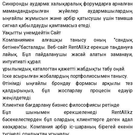
Синхронды аударма: халықаралық форумдарға арналған
мамандандырылған жүйелер аудармашылардың
ыңғайлы жұмысын және әрбір қатысушы үшін тамаша
сигнал қабылдауды қамтамасыз етеді.
Уақытты үнемдейтін Сайт
Компаниямен алғашқы танысу оның "сандық
бетінен"басталады. Веб-сайт RentAll.kz ерекше таңдануға
лайық. Бұл пайдаланушы жасай алатын заманауи,
интуитивті құрал:
Құрылымдық каталогтан қажетті жабдықты табу оңай.
Іске асырылған жобалардың портфолиосымен танысу.
Өтінімді ыңғайлы брондау формасы арқылы тез
қалдырыңыз, бұл жоспарлау процесін едәуір
жеңілдетеді.
Клиентке бағдарлану бизнес философиясы ретінде
Бұл шынымен ерекшеленеді RentAll.kz
бәсекелестерден бұл олардың клиенттерге деген адал
көзқарасы. Компания әрбір іс-шараның бірегей екенін
түсінеді, сондықтан ұсынады: