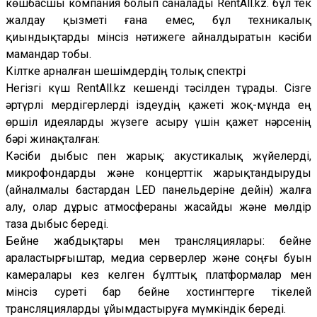
көшбасшы компания болып саналады RentAll.kz. бұл тек
жалдау қызметі ғана емес, бұл техникалық
қиындықтарды мінсіз нәтижеге айналдыратын кәсіби
мамандар тобы.
Кілтке арналған шешімдердің толық спектрі
Негізгі күш RentAll.kz кешенді тәсілден тұрады. Сізге
әртүрлі мердігерлерді іздеудің қажеті жоқ-мұнда ең
өршіл идеяларды жүзеге асыру үшін қажет нәрсенің
бәрі жинақталған:
Кәсіби дыбыс пен жарық: акустикалық жүйелерді,
микрофондарды және концерттік жарықтандыруды
(айналмалы бастардан LED панельдеріне дейін) жалға
алу, олар дұрыс атмосфераны жасайды және мөлдір
таза дыбыс береді.
Бейне жабдықтары мен трансляциялары: бейне
араластырғыштар, медиа серверлер және соңғы буын
камералары кез келген бұлттық платформалар мен
мінсіз суреті бар бейне хостингтерге тікелей
трансляцияларды ұйымдастыруға мүмкіндік береді.