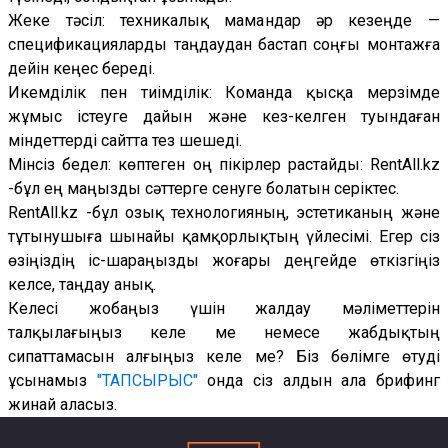
Жеке тәсіл: техникалық мамандар әр кезеңде —
спецификацияларды таңдаудан бастап соңғы монтажға
дейін кеңес береді.
Икемділік пен тиімділік: Команда қысқа мерзімде
жұмыс істеуге дайын және кез-келген туындаған
міндеттерді сайтта тез шешеді.
Мінсіз бедел: көптеген оң пікірлер растайды: RentAll.kz
-бұл ең маңызды сәттерге сенуге болатын серіктес.
RentAll.kz -бұл озық технологияның, эстетиканың және
тұтынушыға шынайы қамқорлықтың үйлесімі. Егер сіз
өзіңіздің іс-шараңызды жоғары деңгейде өткізгіңіз
келсе, таңдау анық.
Келесі жобаңыз үшін жалдау мәліметтерін
талқылағыңыз келе ме немесе жабдықтың
сипаттамасын алғыңыз келе ме? Біз бөлімге өтуді
ұсынамыз
"ТАПСЫРЫС"
онда сіз алдын ала брифинг
жинай аласыз.