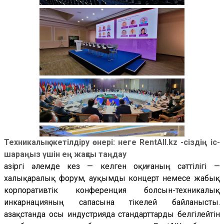
Техникалық жетілдіру өнері: неге RentAll.kz -сіздің іс-
шараңыз үшін ең жақсы таңдау
Қазіргі әлемде кез — келген оқиғаның сәттілігі —
халықаралық форум, ауқымды концерт немесе жабық
корпоративтік конференция болсын-техникалық
инкарнацияның сапасына тікелей байланысты.
Қазақстанда осы индустрияда стандарттарды белгілейтін