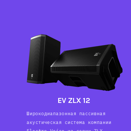
EV ZLX 12
Широкодиапазонная пассивная
акустическая система компании