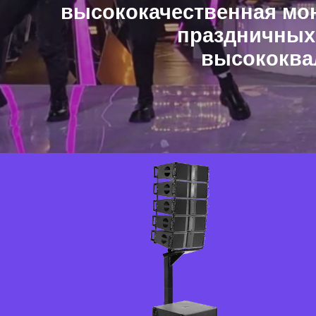
высококачественная мон
праздничных
высококва