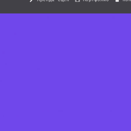
Аренда звукового оборудования в Астане и Алматы - это довольно 
Где арендовать в Астане и Алматы
Вот проверенные варианты:
• RentAll.kz
5.0
•
Equipment rental agency
•
Открыть
Один из самых удобных вариантов - делают всё для мероприятий (
• Summit.kz
3.7
•
Congress.kz
•
Открыть
Прокат звука + свет + сопровождение. Часто работают с концертам
• MaxiStyle.kz
5.0
•