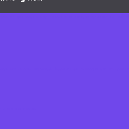
простой процесс, потому что есть компании, которые делают всё «п
звук, свет, сцена, перевод). Подходит для конференций, форумов 
и и корпоративами.