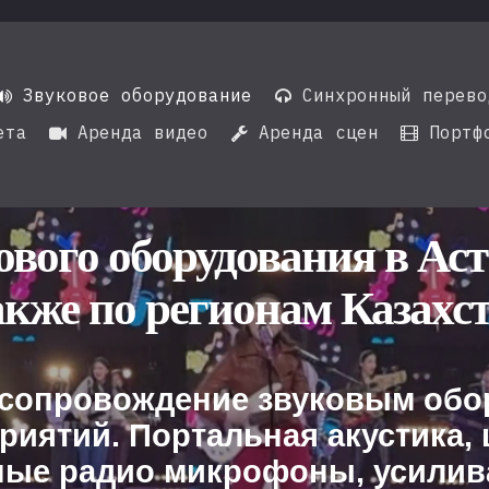
Звуковое оборудование
Синхронный перево


ета
Аренда видео
Аренда сцен
Портф



ового оборудования в Ас
акже по регионам Казахс
 сопровождение звуковым об
риятий. Портальная акустика
ные радио микрофоны, усили