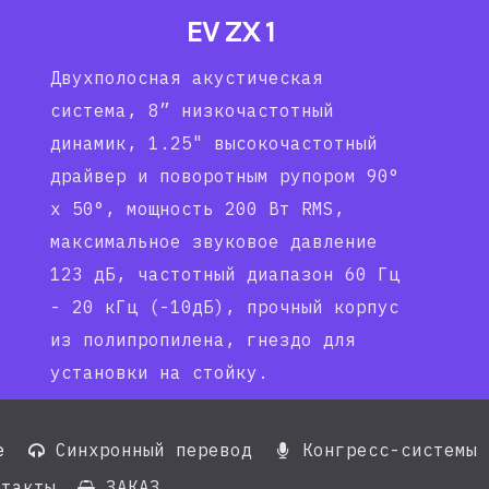
EV ZX 1
Двухполосная акустическая
система, 8” низкочастотный
динамик, 1.25" высокочастотный
драйвер и поворотным рупором 90°
x 50°, мощность 200 Вт RMS,
максимальное звуковое давление
123 дБ, частотный диапазон 60 Гц
- 20 кГц (-10дБ), прочный корпус
из полипропилена, гнездо для
установки на стойку.
е
Синхронный перевод
Конгресс-системы


такты
ЗАКАЗ
