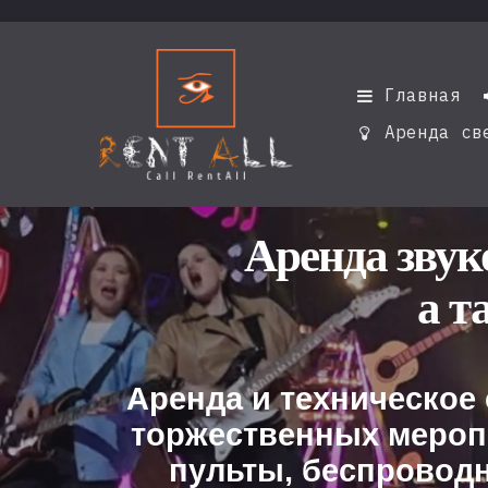
Главная

Аренда св

Аренда звук
а т
Аренда и техническое
торжественных мероп
пульты, беспровод