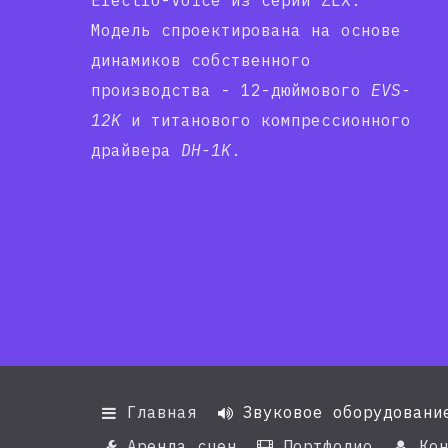
Electro-Voice из серии ZLX.
Модель спроектирована на основе
динамиков собственного
производства - 12-дюймового
EVS-
12
K
и титанового компрессионного
драйвера
DH-1K
.
Главная
Звуковое оборудовани


Аренда сцен
Портфолио
Кон


