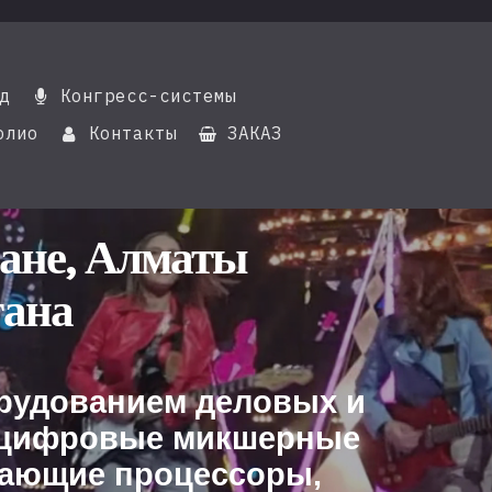
д
Конгресс-системы

олио
Контакты
ЗАКАЗ


тане, Алматы
тана
орудованием деловых и
, цифровые микшерные
вающие процессоры,