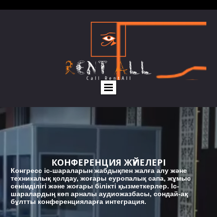
КОНФЕРЕНЦИЯ ЖҮЙЕЛЕРІ
Конгресс іс-шараларын жабдықпен жалға алу және
техникалық қолдау, жоғары еуропалық сапа, жұмыс
сенімділігі және жоғары білікті қызметкерлер. Іс-
шаралардың көп арналы аудиожазбасы, сондай-ақ
бұлтты конференцияларға интеграция.